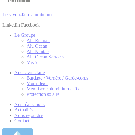
Le savoir-faire aluminium
LinkedIn
Facebook
Le Groupe
Alu Rennais
Alu Océan
Alu Nantais
Alu Océan Services
MAS
Nos savoir-faire
Bardage / Verrière / Garde-corps
Mur rideau
Menuiserie aluminium châssis
Protection solaire
Nos réalisations
Actualités
Nous rejoindre
Contact