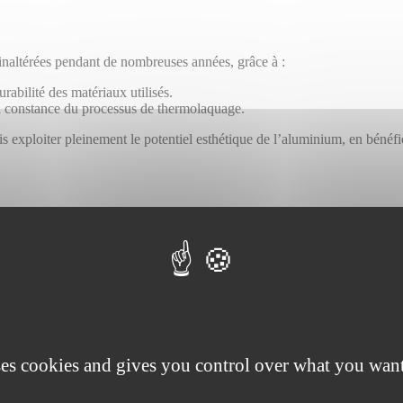
 inaltérées pendant de nombreuses années, grâce à :
urabilité des matériaux utilisés.
t la constance du processus de thermolaquage.
s exploiter pleinement le potentiel esthétique de l’aluminium, en bénéfi
lité et de la durabilité des produits en aluminium laqués, spécialement 
qui couvre toute la chaîne de valeur, garantissant ainsi que les produits 
ium offrent une base solide pour le traitement de surface.
e thermolaquage et de traitement chimique répond aux normes élevées r
m laqués conservent leurs propriétés esthétiques et fonctionnelles sur 
la production à l’installation, assurant ainsi la qualité et la conformité d
es zones exposées à des conditions climatiques sévères, offrant une assu
ses cookies and gives you control over what you want