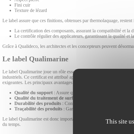
Fini cuir
Texture de lézard
Le label assure que ces finitions, obtenues par thermolaquage, restent
La certification des composants, assurant la compatibilité et la d
Le contrôle régulier des applicateurs, garantissant la qualité e
Grâce à Qualideco, les architectes et les concepteurs peuvent désormai
Le label Qualimarine
Le label Qualimarine joue un rôle essentiel dans l’assurance de la qua
industriels. Ce certificat est attribué après une évaluation rigoureuse 
exigeantes. Les principaux avantages du label Qualimarine incluent :
Qualité du support
: Assure que les tôles et profilés en alumin
Qualité du traitement de surface
: Vérifie que le processus d
Durabilité des produits
: Confirme que les produits en aluminiu
Traçabilité des produits
: Garantit une traçabilité complète, de 
Le label Qualimarine est donc important pour les projets situés dans d
This site u
du temps.