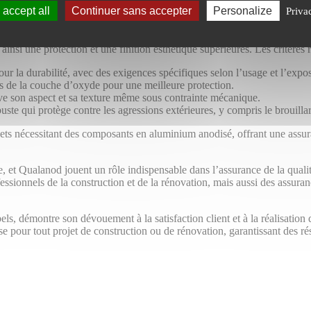
accept all
Continuer sans accepter
Personalize
Priva
 de l’aluminium, garantissant un traitement de surface de la plus haute qu
 ainsi une protection et une finition esthétique supérieures. Les critère
ur la durabilité, avec des exigences spécifiques selon l’usage et l’exp
s de la couche d’oxyde pour une meilleure protection.
rve son aspect et sa texture même sous contrainte mécanique.
te qui protège contre les agressions extérieures, y compris le brouillar
jets nécessitant des composants en aluminium anodisé, offrant une assura
, et Qualanod jouent un rôle indispensable dans l’assurance de la qualité
fessionnels de la construction et de la rénovation, mais aussi des assuran
bels, démontre son dévouement à la satisfaction client et à la réalisation
 pour tout projet de construction ou de rénovation, garantissant des rés