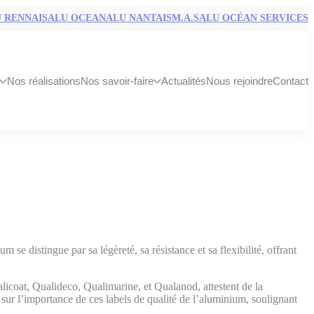
 RENNAIS
ALU OCEAN
ALU NANTAIS
M.A.S
ALU OCÉAN SERVICES
Nos réalisations
Nos savoir-faire
Actualités
Nous rejoindre
Contact
m se distingue par sa légèreté, sa résistance et sa flexibilité, offrant
ualicoat, Qualideco, Qualimarine, et Qualanod, attestent de la
t sur l’importance de ces labels de qualité de l’aluminium, soulignant