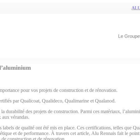
ALU
Le Groupe
e l’aluminium
mportance pour vos projets de construction et de rénovation.
ertifiés par Qualicoat, Qualideco, Qualimarine et Qualanod.
 la durabilité des projets de construction. Parmi ces matériaux, l’aluminiu
x aux vérandas.
 labels de qualité ont été mis en place. Ces certifications, telles que Q
étique et de performance. À travers cet article, Alu Rennais fait le poin
s de construction et de rénovation.