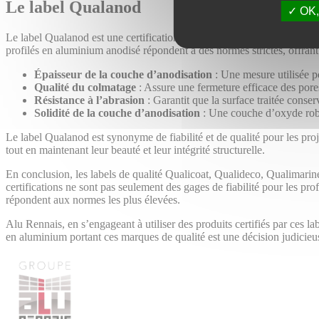
Le label Qualanod
OK, 
Le label Qualanod est une certification de référence pour l’anodisation
profilés en aluminium anodisé répondent à des normes strictes, offrant
Épaisseur de la couche d’anodisation
: Une mesure utilisée po
Qualité du colmatage
: Assure une fermeture efficace des pore
Résistance à l’abrasion
: Garantit que la surface traitée conse
Solidité de la couche d’anodisation
: Une couche d’oxyde robus
Le label Qualanod est synonyme de fiabilité et de qualité pour les pro
tout en maintenant leur beauté et leur intégrité structurelle.
En conclusion, les labels de qualité Qualicoat, Qualideco, Qualimarine
certifications ne sont pas seulement des gages de fiabilité pour les pro
répondent aux normes les plus élevées.
Alu Rennais, en s’engageant à utiliser des produits certifiés par ces la
en aluminium portant ces marques de qualité est une décision judicieuse