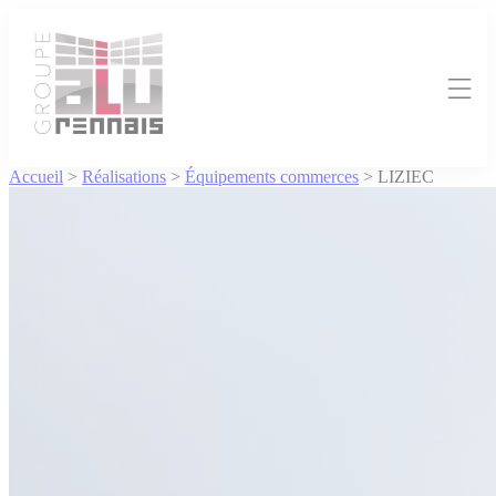
Cookies management panel
Accueil
>
Réalisations
>
Équipements commerces
>
LIZIEC