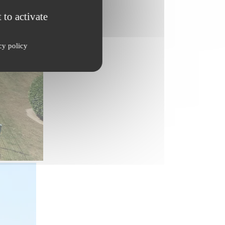
 to activate
cy policy