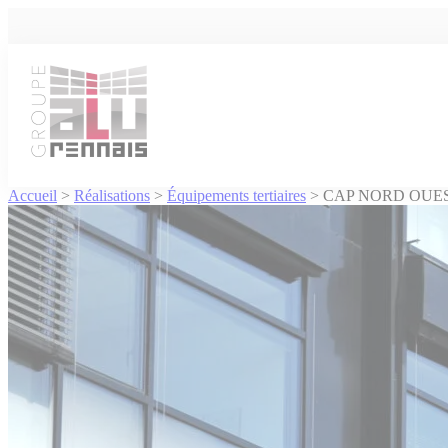
Cookies management panel
Accueil
>
Réalisations
>
Équipements tertiaires
>
CAP NORD OUE