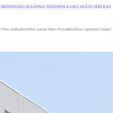
 RENNAIS
ALU OCEAN
ALU NANTAIS
M.A.S
ALU OCÉAN SERVICES
Nos réalisations
Nos savoir-faire
Actualités
Nous rejoindre
Contact