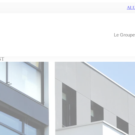
ALU
Le Groupe
ST