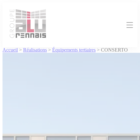
Cookies management panel
Accueil
>
Réalisations
>
Équipements tertiaires
>
CONSERTO